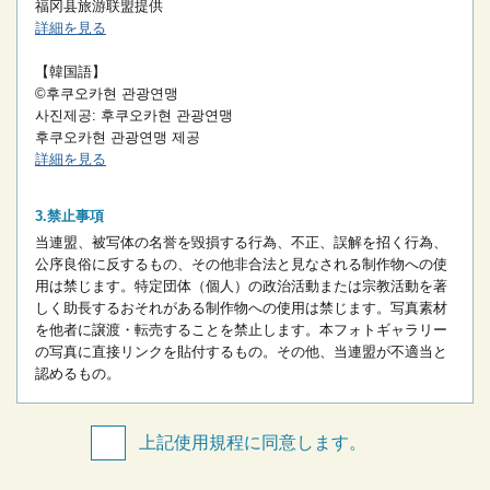
福冈县旅游联盟提供
詳細を見る
【韓国語】
©후쿠오카현 관광연맹
사진제공: 후쿠오카현 관광연맹
후쿠오카현 관광연맹 제공
詳細を見る
禁止事項
当連盟、被写体の名誉を毀損する行為、不正、誤解を招く行為、
公序良俗に反するもの、その他非合法と見なされる制作物への使
用は禁じます。
特定団体（個人）の政治活動または宗教活動を著
しく助長するおそれがある制作物への使用は禁じます。
写真素材
を他者に譲渡・転売することを禁止します。
本フォトギャラリー
の写真に直接リンクを貼付するもの。
その他、当連盟が不適当と
認めるもの。
上記使用規程に同意します。