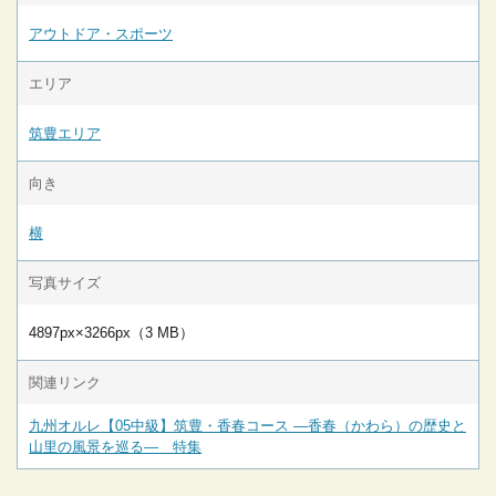
アウトドア・スポーツ
エリア
筑豊エリア
向き
横
写真サイズ
4897px×3266px（3 MB）
関連リンク
九州オルレ【05中級】筑豊・香春コース ―香春（かわら）の歴史と
山里の風景を巡る― 特集