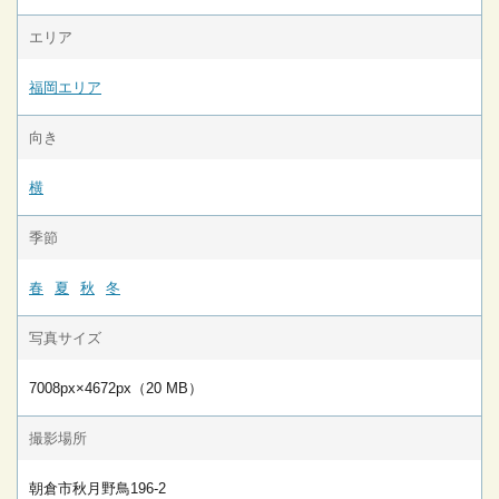
エリア
福岡エリア
向き
横
季節
春
夏
秋
冬
写真サイズ
7008px×4672px（20 MB）
撮影場所
朝倉市秋月野鳥196-2