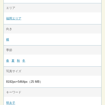
エリア
福岡エリア
向き
横
季節
春
夏
秋
冬
写真サイズ
8192px×5464px（25 MB）
キーワード
明太子