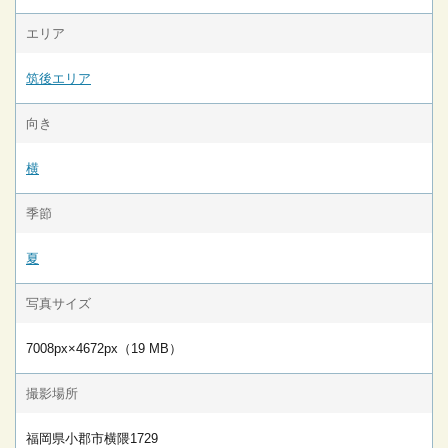
エリア
筑後エリア
向き
横
季節
夏
写真サイズ
7008px×4672px（19 MB）
撮影場所
福岡県小郡市横隈1729