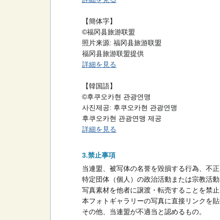
【簡体字】
©福冈县旅游联盟
照片来源: 福冈县旅游联盟
福冈县旅游联盟提供
詳細を見る
【韓国語】
©후쿠오카현 관광연맹
사진제공: 후쿠오카현 관광연맹
후쿠오카현 관광연맹 제공
詳細を見る
禁止事項
当連盟、被写体の名誉を毀損する行為、不正
特定団体（個人）の政治活動または宗教活動
写真素材を他者に譲渡・転売することを禁止
本フォトギャラリーの写真に直接リンクを貼
その他、当連盟が不適当と認めるもの。