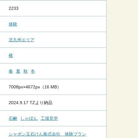
2233
体験
北九州エリア
横
春
夏
秋
冬
7008px×4672px（16 MB）
2024.9.17 TZより納品
石鹸
しゃぼん
工場見学
シャボン玉石けん株式会社 体験プラン