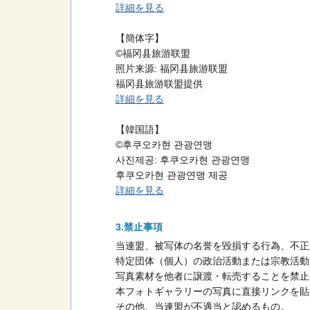
詳細を見る
【簡体字】
©福冈县旅游联盟
照片来源: 福冈县旅游联盟
福冈县旅游联盟提供
詳細を見る
【韓国語】
©후쿠오카현 관광연맹
사진제공: 후쿠오카현 관광연맹
후쿠오카현 관광연맹 제공
詳細を見る
禁止事項
当連盟、被写体の名誉を毀損する行為、不正
特定団体（個人）の政治活動または宗教活動
写真素材を他者に譲渡・転売することを禁止
本フォトギャラリーの写真に直接リンクを貼
その他、当連盟が不適当と認めるもの。