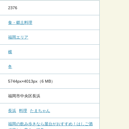
2376
食・郷土料理
福岡エリア
横
冬
5744px×4013px（6 MB）
福岡市中央区長浜
長浜
料理
たまちゃん
福岡の飲み歩きなら屋台がおすすめ！はしご酒