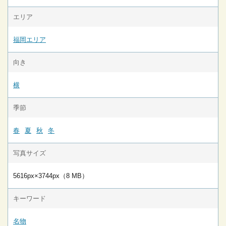
エリア
福岡エリア
向き
横
季節
春
夏
秋
冬
写真サイズ
5616px×3744px（8 MB）
キーワード
名物