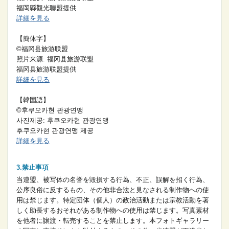
福岡縣觀光聯盟提供
詳細を見る
【簡体字】
©福冈县旅游联盟
照片来源: 福冈县旅游联盟
福冈县旅游联盟提供
詳細を見る
【韓国語】
©후쿠오카현 관광연맹
사진제공: 후쿠오카현 관광연맹
후쿠오카현 관광연맹 제공
詳細を見る
禁止事項
当連盟、被写体の名誉を毀損する行為、不正、誤解を招く行為、
公序良俗に反するもの、その他非合法と見なされる制作物への使
用は禁じます。
特定団体（個人）の政治活動または宗教活動を著
しく助長するおそれがある制作物への使用は禁じます。
写真素材
を他者に譲渡・転売することを禁止します。
本フォトギャラリー