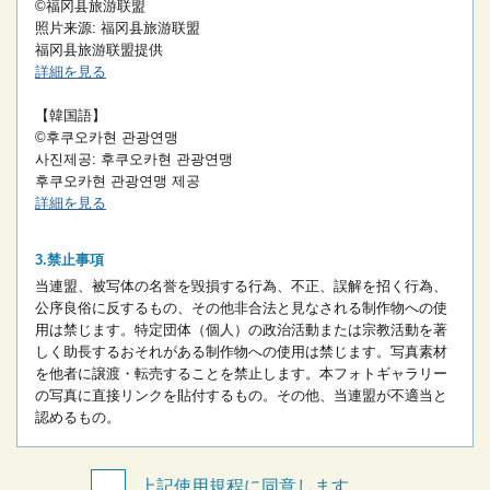
©福冈县旅游联盟
照片来源: 福冈县旅游联盟
福冈县旅游联盟提供
詳細を見る
【韓国語】
©후쿠오카현 관광연맹
사진제공: 후쿠오카현 관광연맹
후쿠오카현 관광연맹 제공
詳細を見る
禁止事項
当連盟、被写体の名誉を毀損する行為、不正、誤解を招く行為、
公序良俗に反するもの、その他非合法と見なされる制作物への使
用は禁じます。
特定団体（個人）の政治活動または宗教活動を著
しく助長するおそれがある制作物への使用は禁じます。
写真素材
を他者に譲渡・転売することを禁止します。
本フォトギャラリー
の写真に直接リンクを貼付するもの。
その他、当連盟が不適当と
認めるもの。
上記使用規程に同意します。