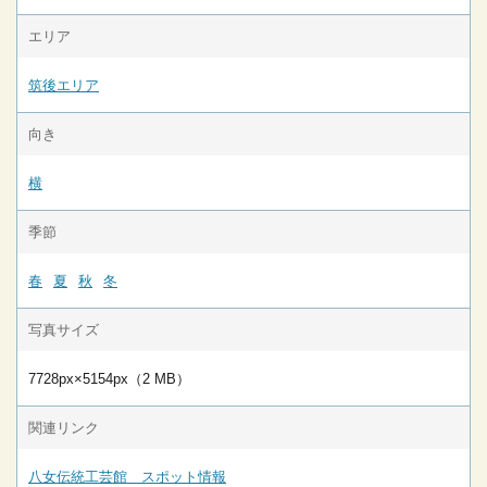
エリア
筑後エリア
向き
横
季節
春
夏
秋
冬
写真サイズ
7728px×5154px（2 MB）
関連リンク
八女伝統工芸館 スポット情報