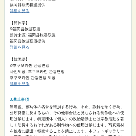
福岡縣觀光聯盟提供
詳細を見る
【簡体字】
©福冈县旅游联盟
照片来源: 福冈县旅游联盟
福冈县旅游联盟提供
詳細を見る
【韓国語】
©후쿠오카현 관광연맹
사진제공: 후쿠오카현 관광연맹
후쿠오카현 관광연맹 제공
詳細を見る
禁止事項
当連盟、被写体の名誉を毀損する行為、不正、誤解を招く行為、
公序良俗に反するもの、その他非合法と見なされる制作物への使
用は禁じます。
特定団体（個人）の政治活動または宗教活動を著
しく助長するおそれがある制作物への使用は禁じます。
写真素材
を他者に譲渡・転売することを禁止します。
本フォトギャラリー