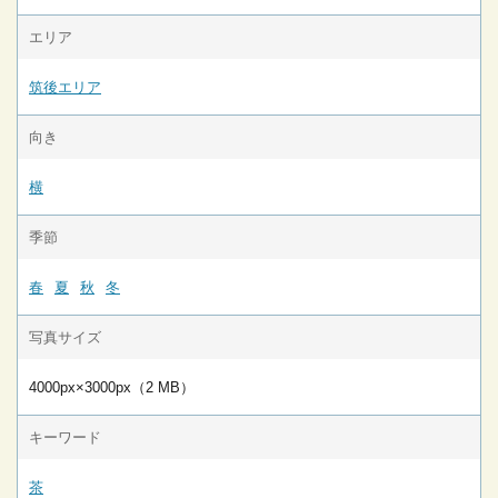
エリア
筑後エリア
向き
横
季節
春
夏
秋
冬
写真サイズ
4000px×3000px（2 MB）
キーワード
茶