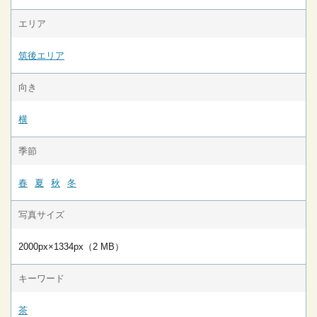
エリア
筑後エリア
向き
横
季節
春
夏
秋
冬
写真サイズ
2000px×1334px（2 MB）
キーワード
茶