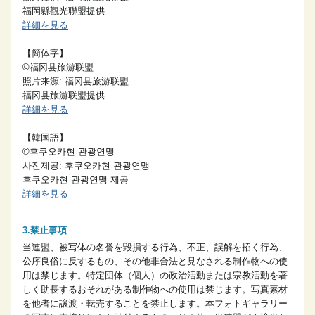
福岡縣觀光聯盟提供
詳細を見る
【簡体字】
©福冈县旅游联盟
照片来源: 福冈县旅游联盟
福冈县旅游联盟提供
詳細を見る
【韓国語】
©후쿠오카현 관광연맹
사진제공: 후쿠오카현 관광연맹
후쿠오카현 관광연맹 제공
詳細を見る
禁止事項
当連盟、被写体の名誉を毀損する行為、不正、誤解を招く行為、
公序良俗に反するもの、その他非合法と見なされる制作物への使
用は禁じます。
特定団体（個人）の政治活動または宗教活動を著
しく助長するおそれがある制作物への使用は禁じます。
写真素材
を他者に譲渡・転売することを禁止します。
本フォトギャラリー