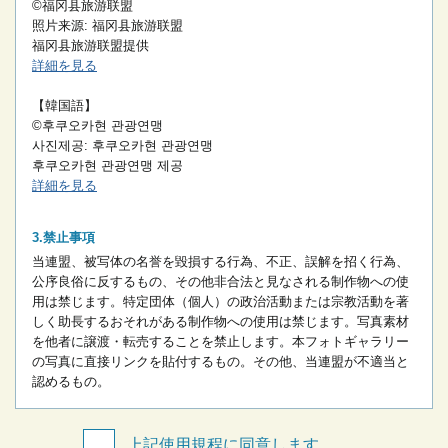
©福冈县旅游联盟
照片来源: 福冈县旅游联盟
福冈县旅游联盟提供
詳細を見る
【韓国語】
©후쿠오카현 관광연맹
사진제공: 후쿠오카현 관광연맹
후쿠오카현 관광연맹 제공
詳細を見る
禁止事項
当連盟、被写体の名誉を毀損する行為、不正、誤解を招く行為、
公序良俗に反するもの、その他非合法と見なされる制作物への使
用は禁じます。
特定団体（個人）の政治活動または宗教活動を著
しく助長するおそれがある制作物への使用は禁じます。
写真素材
を他者に譲渡・転売することを禁止します。
本フォトギャラリー
の写真に直接リンクを貼付するもの。
その他、当連盟が不適当と
認めるもの。
上記使用規程に同意します。