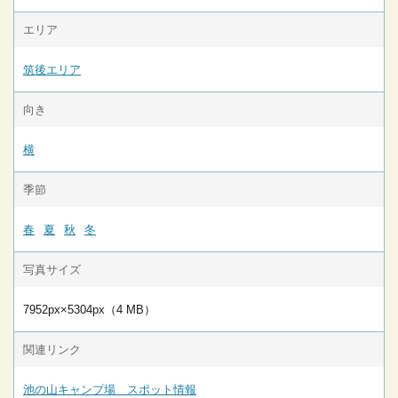
エリア
筑後エリア
向き
横
季節
春
夏
秋
冬
写真サイズ
7952px×5304px（4 MB）
関連リンク
池の山キャンプ場 スポット情報