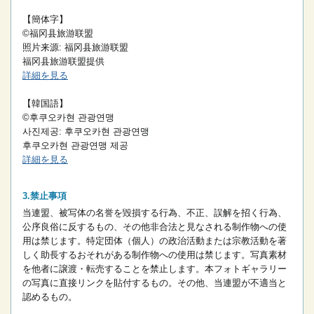
【簡体字】
©福冈县旅游联盟
照片来源: 福冈县旅游联盟
福冈县旅游联盟提供
詳細を見る
【韓国語】
©후쿠오카현 관광연맹
사진제공: 후쿠오카현 관광연맹
후쿠오카현 관광연맹 제공
詳細を見る
禁止事項
当連盟、被写体の名誉を毀損する行為、不正、誤解を招く行為、
公序良俗に反するもの、その他非合法と見なされる制作物への使
用は禁じます。
特定団体（個人）の政治活動または宗教活動を著
しく助長するおそれがある制作物への使用は禁じます。
写真素材
を他者に譲渡・転売することを禁止します。
本フォトギャラリー
の写真に直接リンクを貼付するもの。
その他、当連盟が不適当と
認めるもの。