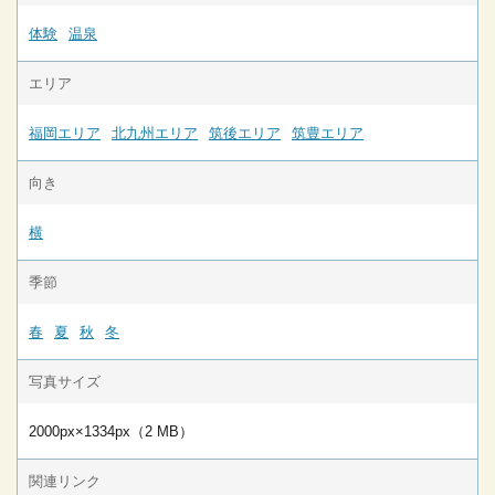
体験
温泉
エリア
福岡エリア
北九州エリア
筑後エリア
筑豊エリア
向き
横
季節
春
夏
秋
冬
写真サイズ
2000px×1334px（2 MB）
関連リンク