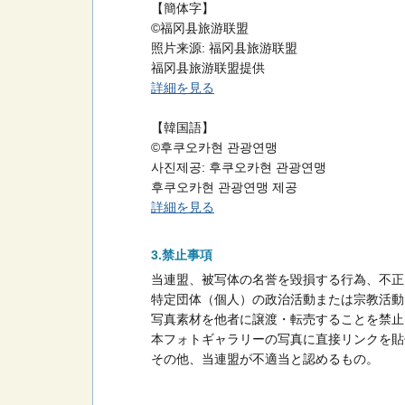
【簡体字】
©福冈县旅游联盟
照片来源: 福冈县旅游联盟
福冈县旅游联盟提供
詳細を見る
【韓国語】
©후쿠오카현 관광연맹
사진제공: 후쿠오카현 관광연맹
후쿠오카현 관광연맹 제공
詳細を見る
禁止事項
当連盟、被写体の名誉を毀損する行為、不正
特定団体（個人）の政治活動または宗教活動
写真素材を他者に譲渡・転売することを禁止
本フォトギャラリーの写真に直接リンクを貼
その他、当連盟が不適当と認めるもの。