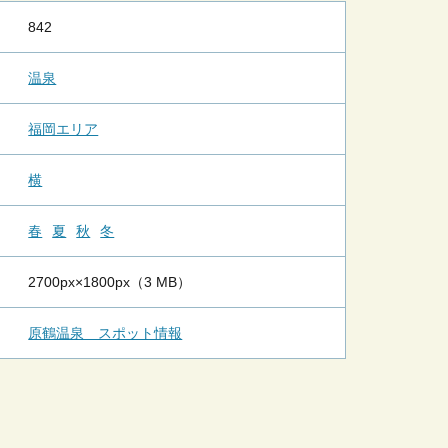
842
温泉
福岡エリア
横
春
夏
秋
冬
2700px×1800px（3 MB）
原鶴温泉 スポット情報