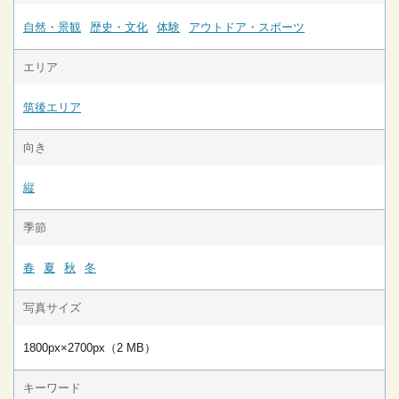
自然・景観
歴史・文化
体験
アウトドア・スポーツ
エリア
筑後エリア
向き
縦
季節
春
夏
秋
冬
写真サイズ
1800px×2700px（2 MB）
キーワード