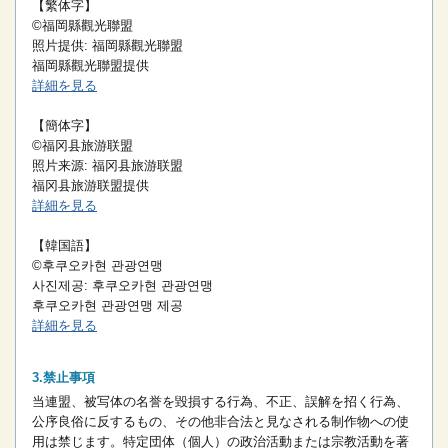
【繁体字】
©福岡縣觀光聯盟
照片提供: 福岡縣觀光聯盟
福岡縣觀光聯盟提供
詳細を見る
【簡体字】
©福冈县旅游联盟
照片来源: 福冈县旅游联盟
福冈县旅游联盟提供
詳細を見る
【韓国語】
©후쿠오카현 관광연맹
사진제공: 후쿠오카현 관광연맹
후쿠오카현 관광연맹 제공
詳細を見る
禁止事項
当連盟、被写体の名誉を毀損する行為、不正、誤解を招く行為、
公序良俗に反するもの、その他非合法と見なされる制作物への使
用は禁じます。
特定団体（個人）の政治活動または宗教活動を著