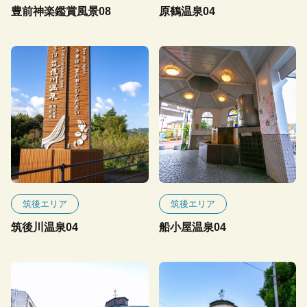
豊前神楽鑑賞風景08
原鶴温泉04
筑後エリア
筑後エリア
筑後川温泉04
船小屋温泉04