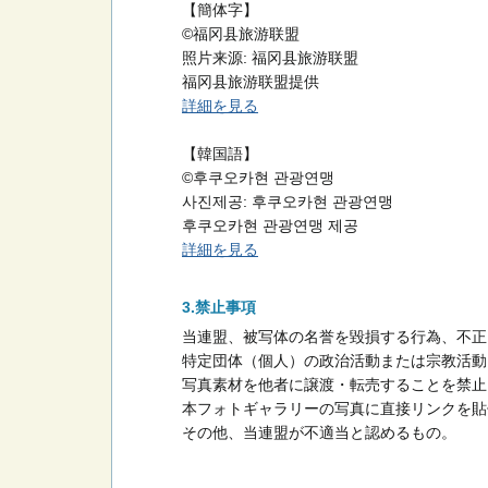
【簡体字】
©福冈县旅游联盟
照片来源: 福冈县旅游联盟
福冈县旅游联盟提供
詳細を見る
【韓国語】
©후쿠오카현 관광연맹
사진제공: 후쿠오카현 관광연맹
후쿠오카현 관광연맹 제공
詳細を見る
禁止事項
当連盟、被写体の名誉を毀損する行為、不正
特定団体（個人）の政治活動または宗教活動
写真素材を他者に譲渡・転売することを禁止
本フォトギャラリーの写真に直接リンクを貼
その他、当連盟が不適当と認めるもの。