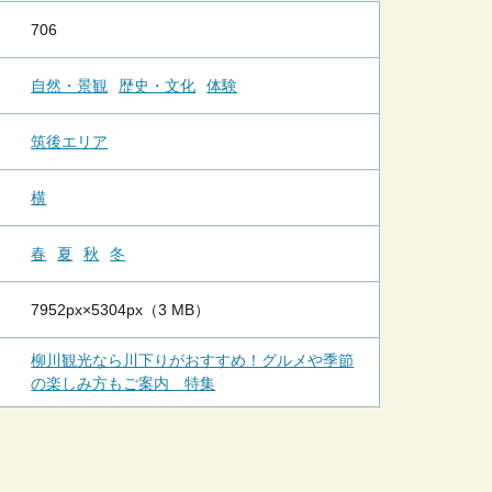
706
自然・景観
歴史・文化
体験
筑後エリア
横
春
夏
秋
冬
7952px×5304px（3 MB）
柳川観光なら川下りがおすすめ！グルメや季節
の楽しみ方もご案内 特集