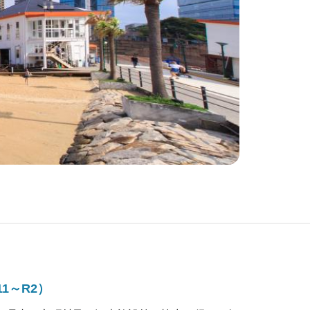
1～R2）