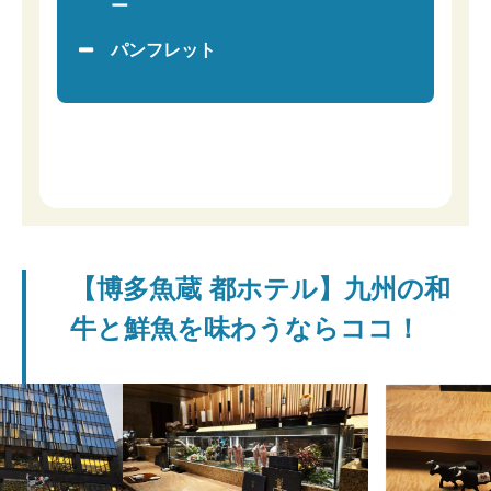
ー
パンフレット
【博多魚蔵 都ホテル】九州の和
牛と鮮魚を味わうならココ！