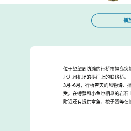
播
位于望望周防滩的行桥市幌岛突
北九州机场的拱门上的联络桥。
3月~6月，行桥春天的风物诗、
受。在螃蟹和小鱼也栖息的岩石
附近还有提供章鱼、梭子蟹等在