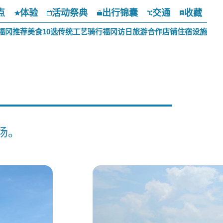
点
体验
活动祭典
出行锦囊
交通
收藏
福冈推荐美食10选
传统工艺
骑行福冈
访日旅游合作店铺
住宿设施
场。