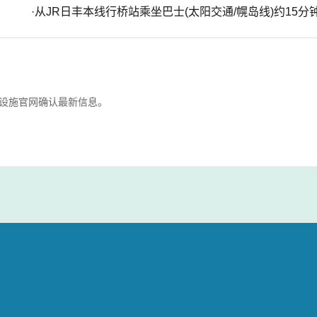
·从JR日丰本线行桥站乘坐巴士(太阳交通/幌岛线)约15分
设施官网确认最新信息。