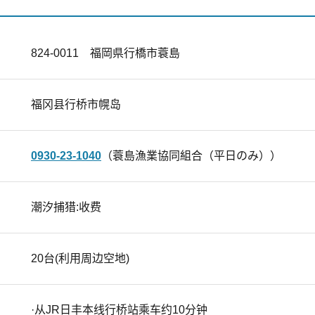
824-0011 福岡県行橋市蓑島
福冈县行桥市幌岛
0930-23-1040
（蓑島漁業協同組合（平日のみ））
潮汐捕猎:收费
20台(利用周边空地)
·从JR日丰本线行桥站乘车约10分钟