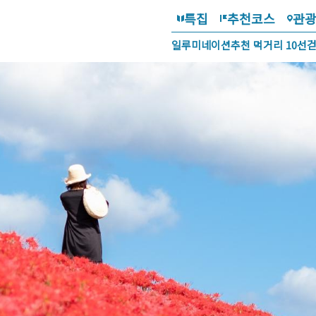
특집
추천코스
관
일루미네이션
추천 먹거리 10선