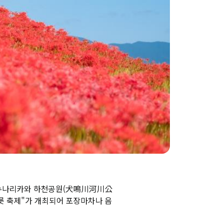
 이누나리카와 하천공원(犬鳴川河川公
무릇 축제"가 개최되어 포장마차나 음