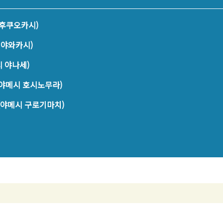
후쿠오카시)
미야와카시)
 야나세)
(야메시 호시노무라)
(야메시 구로기마치)