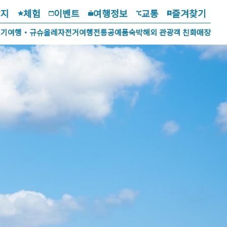
광지
체험
이벤트
여행정보
교통
즐겨찾기
걷기여행・규슈올레
자전거여행
전통공예품
숙박
해외 관광객 친화매장