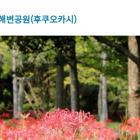
해변공원(후쿠오카시)