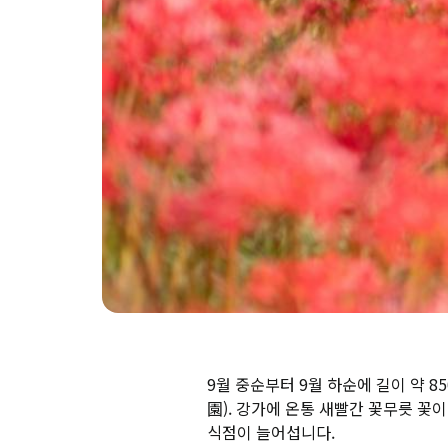
9월 중순부터 9월 하순에 길이 약
園). 강가에 온통 새빨간 꽃무릇 꽃
식점이 늘어섭니다.