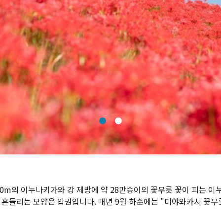
 850m의 이누나키가와 강 제방에 약 28만송이의 꽃무릇 꽃이 피는
이 흔들리는 모양은 압권입니다. 매년 9월 하순에는 "미야와카시 꽃