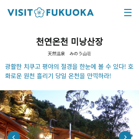
천연온천 미낭산장
天然温泉 みのう山荘
광활한 치쿠고 평야의 절경을 한눈에 볼 수 있다! 호
화로운 원천 흘리기 당일 온천을 만끽하라!