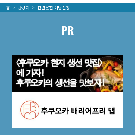
홈
관광지
천연온천 미낭산장
PR