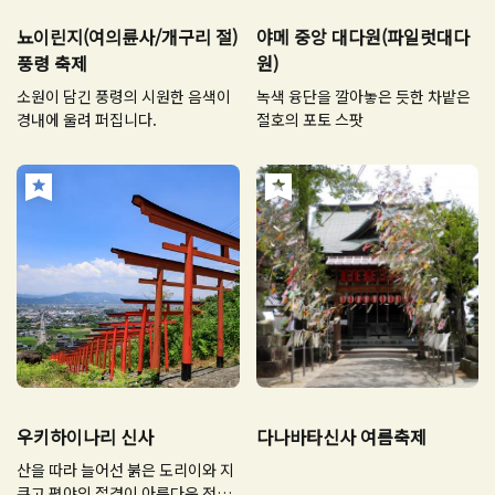
뇨이린지(여의륜사/개구리 절)
야메 중앙 대다원(파일럿대다
풍령 축제
원)
소원이 담긴 풍령의 시원한 음색이
녹색 융단을 깔아놓은 듯한 차밭은
경내에 울려 퍼집니다.
절호의 포토 스팟
우키하이나리 신사
다나바타신사 여름축제
산을 따라 늘어선 붉은 도리이와 지
쿠고 평야의 절경이 아름다운 전망