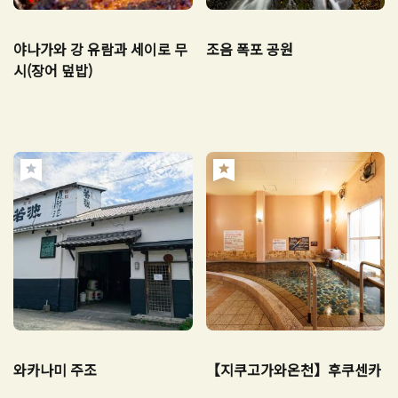
야나가와 강 유람과 세이로 무
조음 폭포 공원
시(장어 덮밥)
와카나미 주조
【지쿠고가와온천】후쿠센카