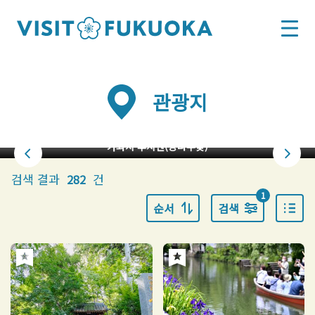
관광지
가와치 후지엔(등나무꽃)
검색 결과
건
282
1
순서
검색