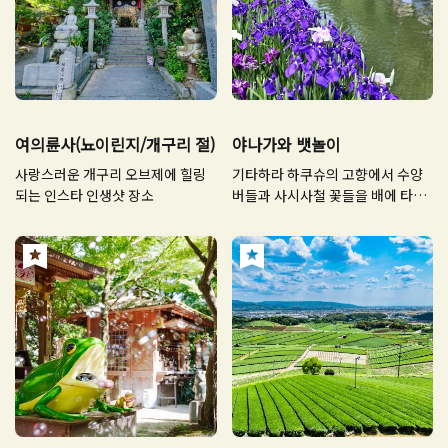
여의륜사(뇨이린지/개구리 절)
야나가와 뱃놀이
사랑스러운 개구리 오브제에 힐링
기타하라 하쿠슈의 고향에서 수양
되는 인스타 인생샷 장소
버들과 사시사철 꽃들을 배에 타고
바라보다