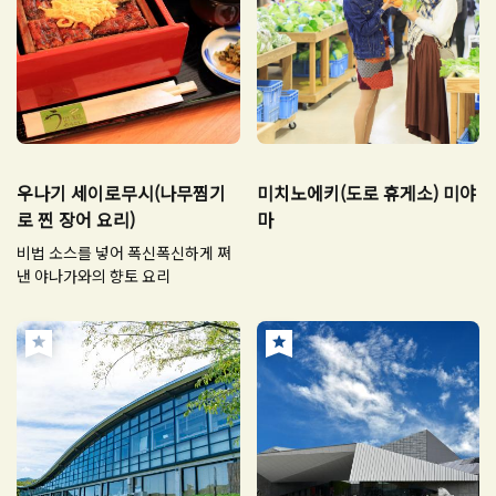
우나기 세이로무시(나무찜기
미치노에키(도로 휴게소) 미야
로 찐 장어 요리)
마
비법 소스를 넣어 폭신폭신하게 쪄
낸 야나가와의 향토 요리