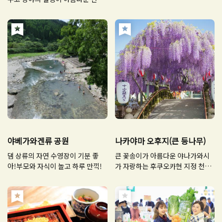
명소!
야베가와겐류 공원
나카야마 오후지(큰 등나무)
댐 상류의 자연 수영장이 기분 좋
큰 꽃송이가 아름다운 야나가와시
아!부모와 자식이 놀고 하루 만끽!
가 자랑하는 후쿠오카현 지정 천연
기념물인 등나무