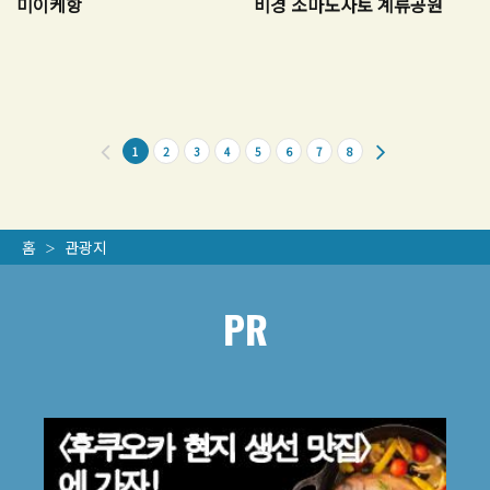
미이케항
비경 소마노사토 계류공원
1
2
3
4
5
6
7
8
홈
관광지
PR