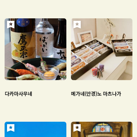
다카마사무네
메가네(안경)노 마츠나가