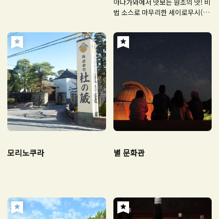
야나가와에서 맛보는 원조의 맛! 비
법 소스로 마무리한 세이로무시(장
어찜)
모리노쿠라
별 문화관