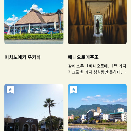
미치노에키 우키하
베니오토메주조
참깨 소주 「베니오토메」! 백 가지
기교도 한 가지 성실함만 못하다. 창
업 이래 변함없는 마음.