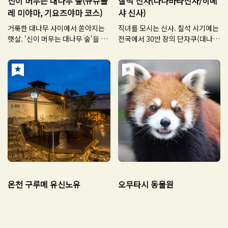
신이 머무는 대나무 숲(규슈올
칠석 신사(다나바타신사/히메
레 미야마, 기요즈야마 코스)
샤 신사)
거룩한 대나무 사이에서 쏟아지는
직녀를 모시는 신사. 칠석 시기에는
햇살. '신이 머무는 대나무 숲'을 통
전국에서 30만 장의 단자쿠(대나무
한 고대 낭만 가득한 여행으로
에 거는 종이(쪽지)를 단자쿠(短冊)
라고 하며 소원을 씁니다)가 도착한
다고 합니다.
온천 구루메 유신노유
오무타시 동물원