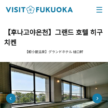
【후나고야온천】그랜드 호텔 히구
치켄
【船小屋温泉】グランドホテル 樋口軒