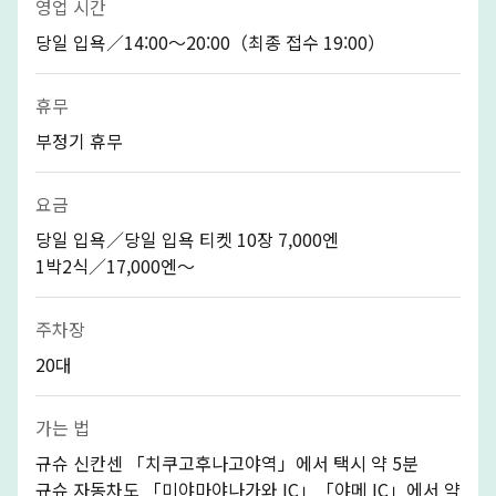
영업 시간
당일 입욕／14:00〜20:00（최종 접수 19:00）
휴무
부정기 휴무
요금
당일 입욕／당일 입욕 티켓 10장 7,000엔
1박2식／17,000엔～
주차장
20대
가는 법
규슈 신칸센 「치쿠고후나고야역」에서 택시 약 5분
규슈 자동차도 「미야마야나가와 IC」「야메 IC」에서 약