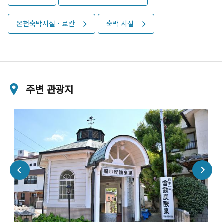
온천숙박시설・료칸
숙박 시설
주변 관광지