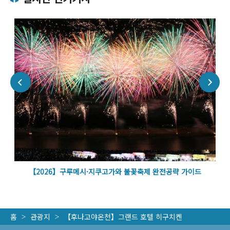
벽
【2026】구루메시·지쿠고가와 불꽃축제 완전공략 가이드
홈
관광지
【후나고야온천】그랜드 호텔 히구치켄