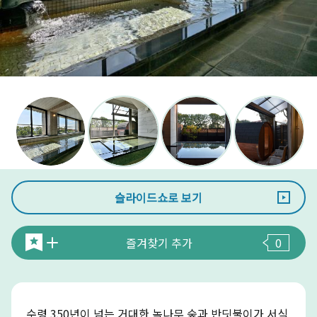
슬라이드쇼로 보기
즐겨찾기 추가
0
수령 350년이 넘는 거대한 녹나무 숲과 반딧불이가 서식