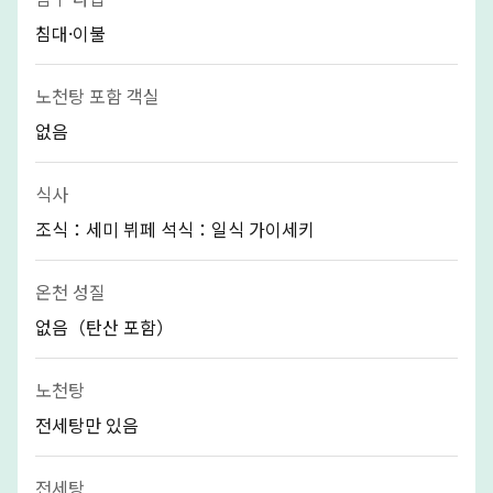
침대·이불
노천탕 포함 객실
없음
식사
조식：세미 뷔페 석식：일식 가이세키
온천 성질
없음（탄산 포함）
노천탕
전세탕만 있음
전세탕