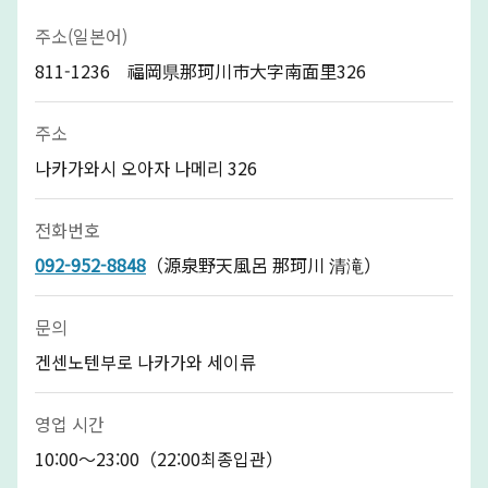
주소(일본어)
811-1236 福岡県那珂川市大字南面里326
주소
나카가와시 오아자 나메리 326
전화번호
092-952-8848
（源泉野天風呂 那珂川 清滝）
문의
겐센노텐부로 나카가와 세이류
영업 시간
10:00〜23:00（22:00최종입관）