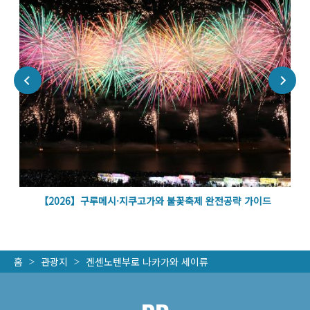
볼
【2026】구루메시·지쿠고가와 불꽃축제 완전공략 가이드
홈
관광지
겐센노텐부로 나카가와 세이류