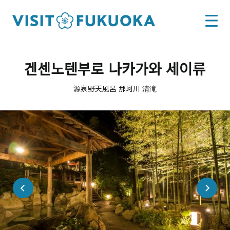
겐센노텐부로 나카가와 세이류
源泉野天風呂 那珂川 清滝