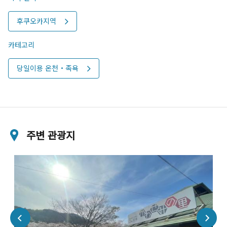
후쿠오카지역
카테고리
당일이용 온천・족욕
주변 관광지