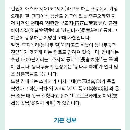
건립이 아스카 시대(5-7세기)라고도 하는 규슈에서 가장
오래된 절. 덴파이산 등산로 입구에 있는 후쿠오카현 지
정 사적인 천태종 '친칸잔 부조지(椿花山武蔵寺)'. '금전
이야기집(今昔物語集)'과 '량진비초(梁塵秘抄)' 등에 그
이름이 등장하는 저명한 고대 사찰입니다.
일명 '후지데라(등나무 절)'이라고도 하듯이 등나무꽃과
진달래가 멋지게 피는 절로도 알려져 있습니다. 경내에는
수령 1300년이라는 "조자의 등나무(長者の藤)"는 꼭 봐
야 합니다. 등나무꽃의 절정에는 '등나무 축제'가 열려 많
은 상춘객들로 붐빕니다.
또한 경내에는 스가와라 미치자네(菅原道真公)가 몸을
씻었다고 하는 낙차 약 2m의 '시토 폭포(紫藤の滝)'와 몸
을 씻을 때 옷을 걸쳤다고 전해진 '고로모카케노 이와(衣
掛けの岩/옷걸이 바위)'가 있습니다.
기본 정보