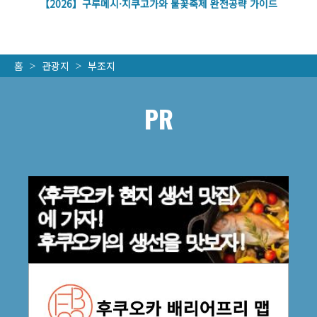
벽
【2026】구루메시·지쿠고가와 불꽃축제 완전공략 가이드
홈
관광지
부조지
PR