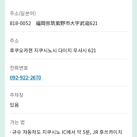
주소(일본어)
818-0052 福岡県筑紫野市大字武蔵621
주소
후쿠오카현 지쿠시노시 다이지 무사시 621
전화번호
092-922-2670
주차장
있음
가는 법
· 규슈 자동차도 지쿠시노 IC에서 약 5분, JR 후쓰카이치