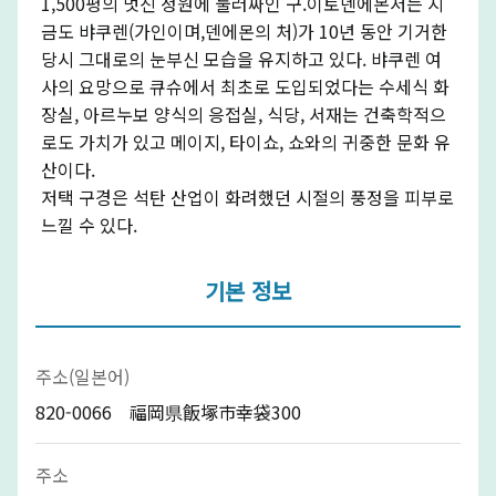
1,500평의 멋진 정원에 둘러싸인 구.이토덴에몬저는 지
금도 뱌쿠렌(가인이며,덴에몬의 처)가 10년 동안 기거한
당시 그대로의 눈부신 모습을 유지하고 있다. 뱌쿠렌 여
사의 요망으로 큐슈에서 최초로 도입되었다는 수세식 화
장실, 아르누보 양식의 응접실, 식당, 서재는 건축학적으
로도 가치가 있고 메이지, 타이쇼, 쇼와의 귀중한 문화 유
산이다.
저택 구경은 석탄 산업이 화려했던 시절의 풍정을 피부로
느낄 수 있다.
기본 정보
주소(일본어)
820-0066 福岡県飯塚市幸袋300
주소