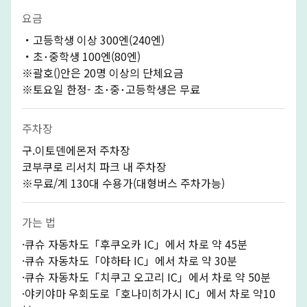
요금
・고등학생 이상 300엔(240엔)
・초･중학생 100엔(80엔)
※괄호()안은 20명 이상의 단체요금
※토요일 한정- 초･중･고등학생은 무료
주차장
구.이토덴에몬저 주차장
코부쿠로 리서치 파크 내 주차장
※무료/계 130대 수용가(대형버스 주차가능)
가는 법
·큐슈 자동차도「후쿠오카 IC」에서 차로 약 45분
·큐슈 자동차도「야하타 IC」에서 차로 약 30분
·큐슈 자동차도「치쿠고 오고리 IC」에서 차로 약 50분
·야키야마 우회도로「호나미히가시 IC」에서 차로 약10