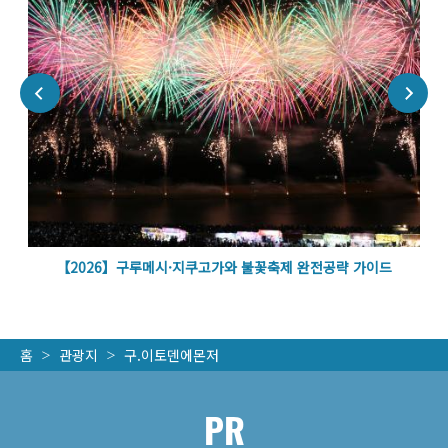
볼
【2026】구루메시·지쿠고가와 불꽃축제 완전공략 가이드
홈
관광지
구.이토덴에몬저
PR