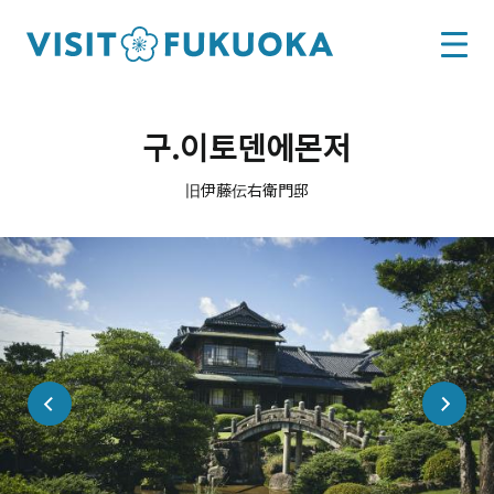
구.이토덴에몬저
旧伊藤伝右衛門邸