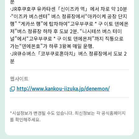
분
·JR후쿠호쿠 유카타센「신이즈카 역」에서 차로 약 10분
·“이즈카 버스센터” 버스 정류장에서“아카이케 공장 단지
행” “게카쓰 행”에 탑차하여“고우부쿠로 * 구 이토 덴에몬
저”버스 정류장 하차 후 도보 2분. “니시테쓰 버스 터미
널”에서“고우부쿠로 * 구 이토 덴에몬저”까지 직통으로
가는“덴에몬호”가 하루 3왕복 매일 운행.
·JR큐슈버스「코부쿠로혼마치」버스 정류장에서 도보 2
분
웹사이트
http://www.kankou-iizuka.jp/denemon/
*시설정보가 변경될 수도 있습니다. 최신정보는 각 공식홈페이지
를 확인해주세요.