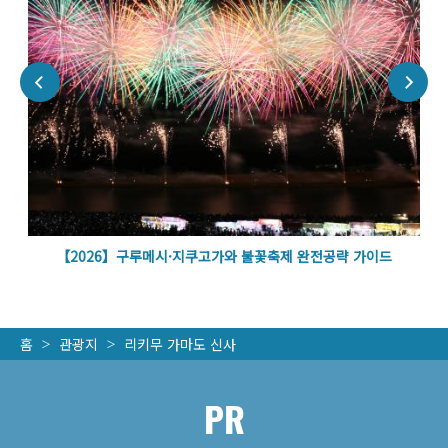
벽
【2026】구루메시·지쿠고가와 불꽃축제 완전공략 가이드
홈
관광지
리키무 가마도 신사
PR