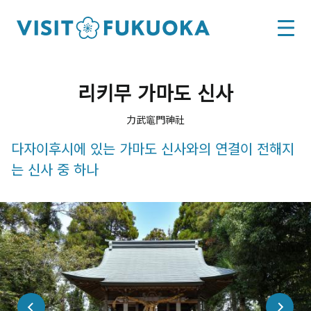
리키무 가마도 신사
力武竈門神社
다자이후시에 있는 가마도 신사와의 연결이 전해지
는 신사 중 하나