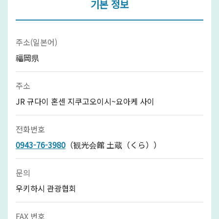
기본 정보
주소(일본어)
福岡県
주소
JR 규다이 혼센 지쿠고오이시~요아케 사이
전화번호
0943-76-3980
（観光会館 土蔵（くら））
문의
우키하시 관광협회
FAX 번호