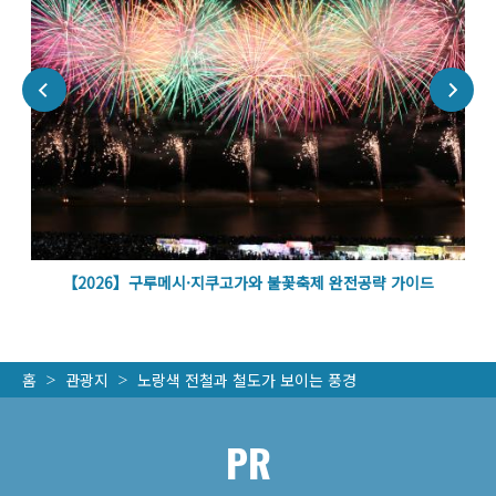
벽
【2026】구루메시·지쿠고가와 불꽃축제 완전공략 가이드
홈
관광지
노랑색 전철과 철도가 보이는 풍경
PR