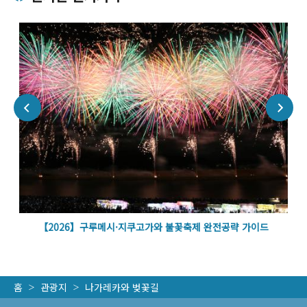
벽
【2026】구루메시·지쿠고가와 불꽃축제 완전공략 가이드
홈
관광지
나가레카와 벚꽃길