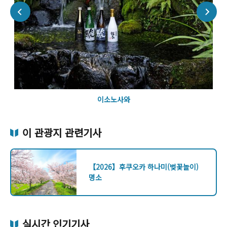
이소노사와
이 관광지 관련기사
【2026】후쿠오카 하나미(벚꽃놀이)
명소
실시간 인기기사