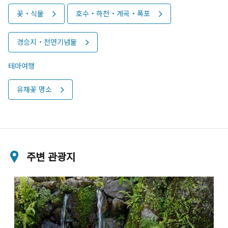
꽃・식물
호수・하천・계곡・폭포
경승지・천연기념물
테마여행
유채꽃 명소
주변 관광지