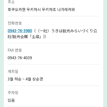
주소
후쿠오카현 우키하시 우키하쵸 나가레카와
전화번호
0943-76-3980
（（一社）うきは観光みらいづくり公
社(観光会館「土蔵」)）
FAX 번호
0943-76-4039
개최일
3월 하순 ~ 4월 상순경
주차장
있음