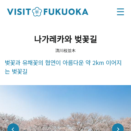
나가레카와 벚꽃길
流川桜並木
벚꽃과 유채꽃의 협연이 아름다운 약 2km 이어지
는 벚꽃길