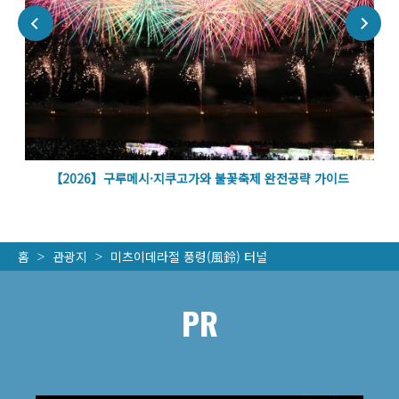
볼
【2026】구루메시·지쿠고가와 불꽃축제 완전공략 가이드
홈
관광지
미츠이데라절 풍령(風鈴) 터널
PR