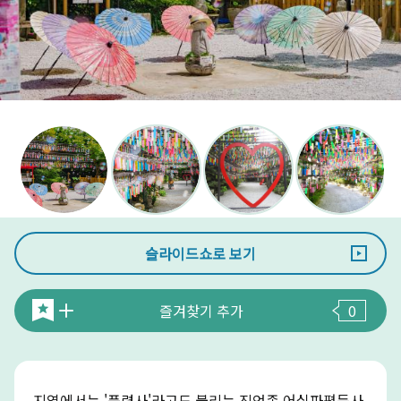
슬라이드쇼로 보기
즐겨찾기 추가
0
지역에서는 '풍령사'라고도 불리는 진언종 어실파평등사,