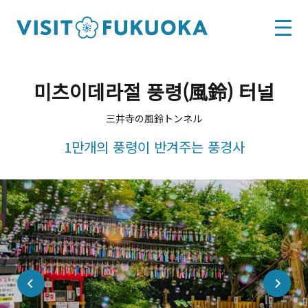
미츠이데라절 풍령(風鈴) 터널
三井寺の風鈴トンネル
1만개의 풍령이 반겨주는 풍경사