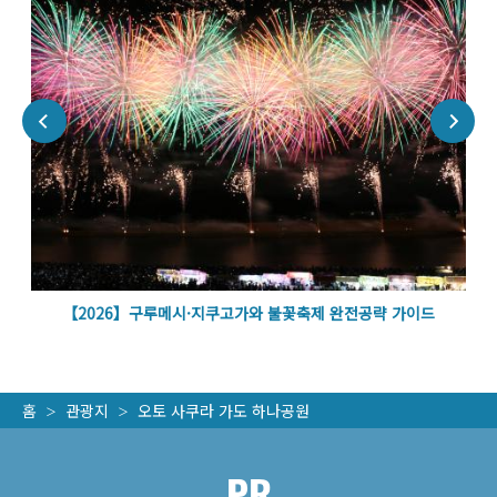
벽
【2026】구루메시·지쿠고가와 불꽃축제 완전공략 가이드
홈
관광지
오토 사쿠라 가도 하나공원