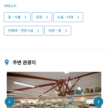
카테고리
꽃・식물
공원
노을・야경
전맹대・전망시설
자연・꽃
주변 관광지