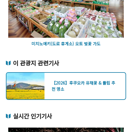
미치노에키(도로 휴게소) 오토 벚꽃 가도
이 관광지 관련기사
【2026】후쿠오카 유채꽃 & 튤립 추
천 명소
실시간 인기기사