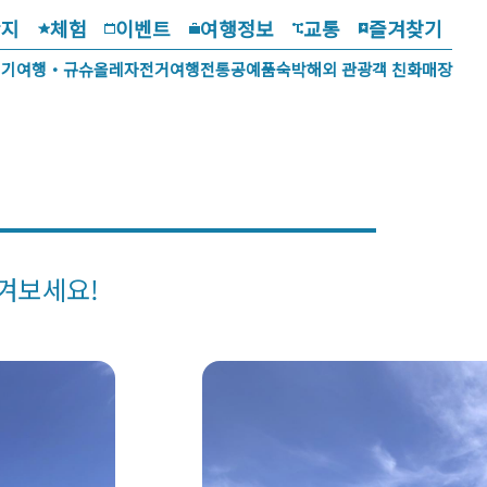
광지
체험
이벤트
여행정보
교통
즐겨찾기
걷기여행・규슈올레
자전거여행
전통공예품
숙박
해외 관광객 친화매장
겨보세요!