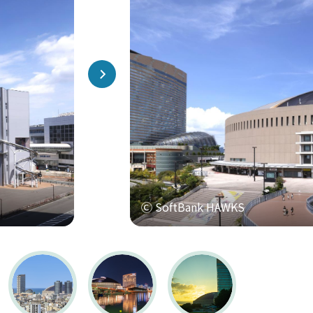
Ⓒ SoftBank HAWKS