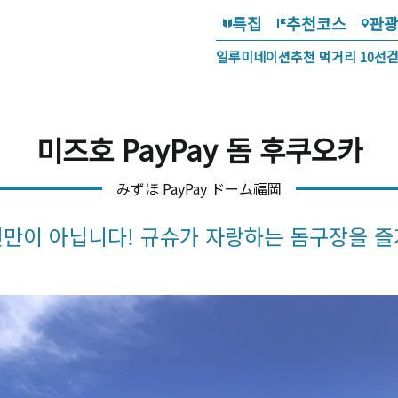
특집
추천코스
관
일루미네이션
추천 먹거리 10선
미즈호 PayPay 돔 후쿠오카
みずほ PayPay ドーム福岡
전만이 아닙니다! 규슈가 자랑하는 돔구장을 즐