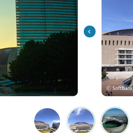
Ⓒ SoftBan