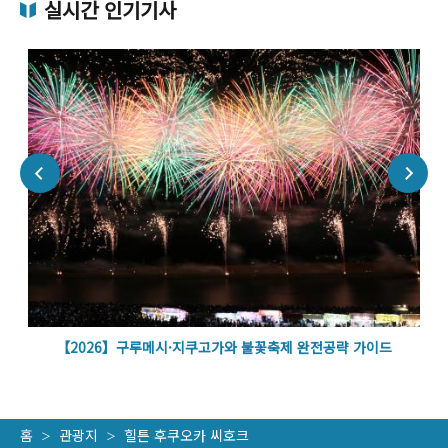
실시간 인기기사
벽
【2026】구루메시·지쿠고가와 불꽃축제 완전공략 가이드
홈
관광지
힐튼 후쿠오카 씨호크