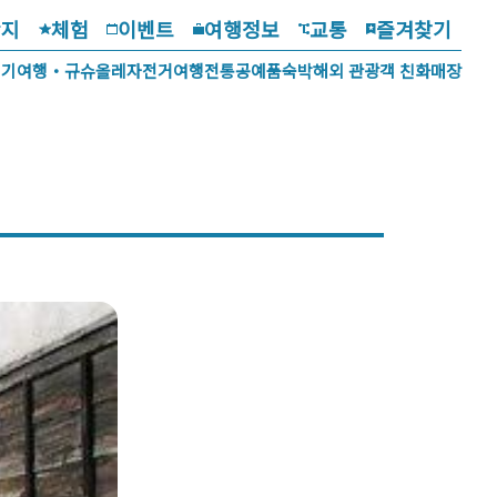
광지
체험
이벤트
여행정보
교통
즐겨찾기
걷기여행・규슈올레
자전거여행
전통공예품
숙박
해외 관광객 친화매장