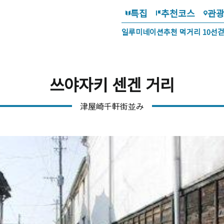
특집
추천코스
관
일루미네이션
추천 먹거리 10선
쓰야자키 센겐 거리
津屋崎千軒街並み