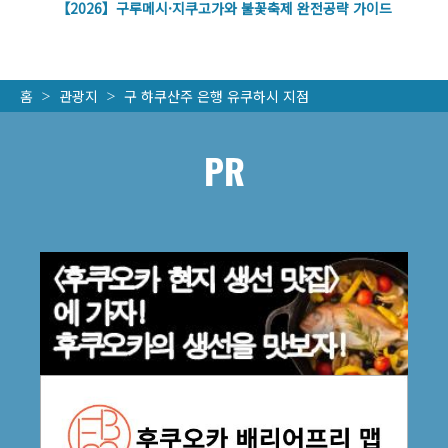
벽
【2026】구루메시·지쿠고가와 불꽃축제 완전공략 가이드
홈
관광지
구 햐쿠산주 은행 유쿠하시 지점
PR