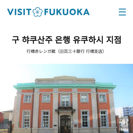
구 햐쿠산주 은행 유쿠하시 지점
行橋赤レンガ館（旧百三十銀行 行橋支店）