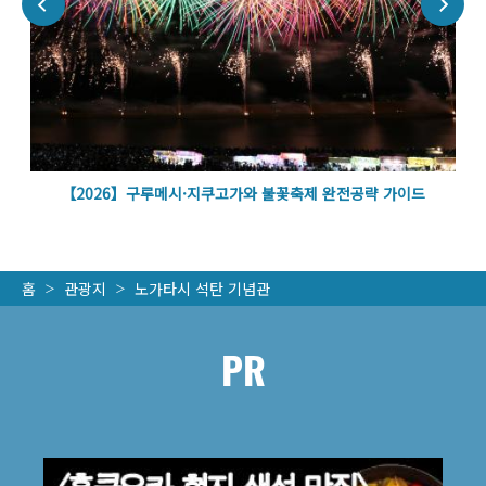
볼
【2026】구루메시·지쿠고가와 불꽃축제 완전공략 가이드
홈
관광지
노가타시 석탄 기념관
PR