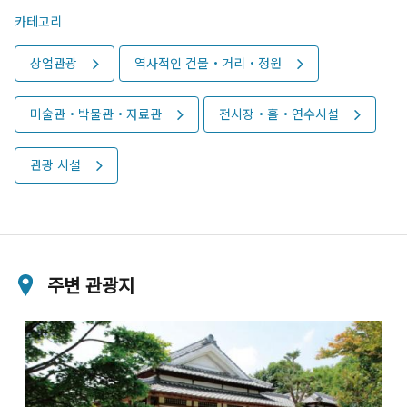
카테고리
상업관광
역사적인 건물・거리・정원
미술관・박물관・자료관
전시장・홀・연수시설
관광 시설
주변 관광지