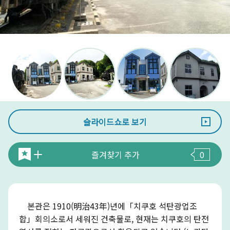
슬라이드쇼로 보기
즐겨찾기 추가
0
본관은 1910(明治43年)년에「치쿠호 석탄광업조
합」회의소로서 세워진 건축물로, 현재는 치쿠호의 탄전