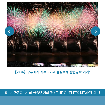
벽
【2026】구루메시·지쿠고가와 불꽃축제 완전공략 가이드
홈
관광지
더 아울렛 기타큐슈 THE OUTLETS KITAKYUSHU