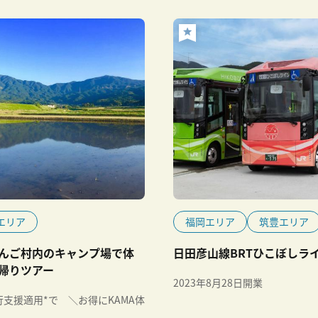
エリア
福岡エリア
筑豊エリア
んご村内のキャンプ場で体
日田彦山線BRTひこぼしラ
帰りツアー
2023年8月28日開業
支援適用*で ＼お得にKAMA体