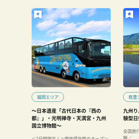
福岡エリア
筑豊
～日本遺産「古代日本の『西の
九州り
都』」・光明禅寺・天満宮・九州
験型日
国立博物館～
全国旅行
験／
＜2日間限定！＞開放感抜群のオープン