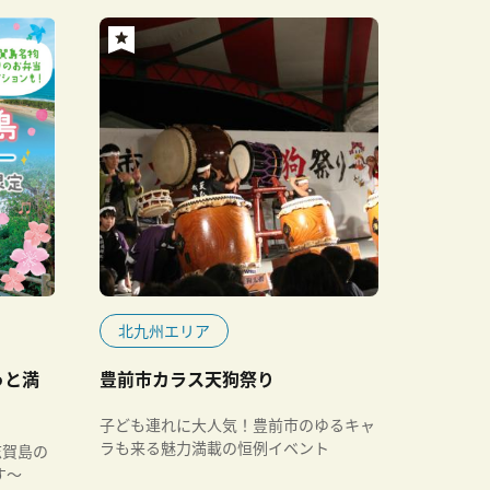
北九州エリア
っと満
豊前市カラス天狗祭り
子ども連れに大人気！豊前市のゆるキャ
ラも来る魅力満載の恒例イベント
志賀島の
す～