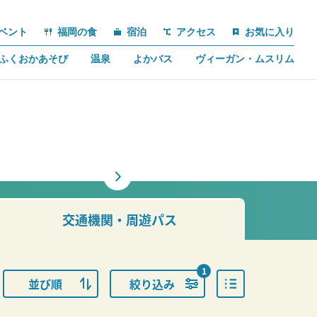
ベント
福岡の食
宿泊
アクセス
お気に入り
ふくおかあそび
温泉
よかバス
ヴィーガン・ムスリム
交通機関・周遊パス
1
並び順
絞り込み