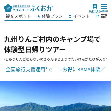
観光スポット
体験プラン
イベント
福岡
九州りんご村内のキャンプ場で
体験型日帰りツアー
ゅうしゅうりんごむらないのきゃんぷじょうでたいけんがたひがえりつ
全国旅行支援適用*で ＼お得にKAMA体験／