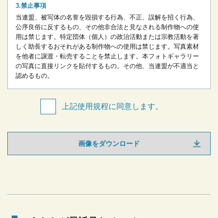
禁止事項
当連盟、被写体の名誉を毀損する行為、不正、誤解を招く行為、
公序良俗に反するもの、その他非合法と見なされる制作物への使
用は禁じます。
特定団体（個人）の政治活動または宗教活動を著
しく助長するおそれがある制作物への使用は禁じます。
写真素材
を他者に譲渡・転売することを禁止します。
本フォトギャラリー
の写真に直接リンクを貼付するもの。
その他、当連盟が不適当と
認めるもの。
上記使用規程に同意します。
画像をダウンロード