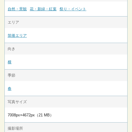
自然・景観
花・新緑・紅葉
祭り・イベント
エリア
筑後エリア
向き
横
季節
春
写真サイズ
7008px×4672px（21 MB）
撮影場所