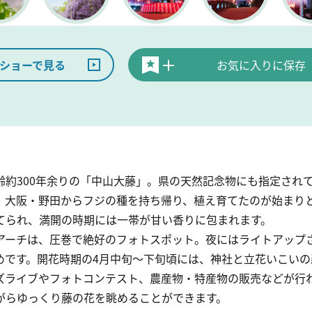
ショーで見る
お気に入りに保存
齢約300年余りの「中山大藤」。県の天然記念物にも指定され
、大阪・野田からフジの種を持ち帰り、植え育てたのが始まり
てられ、満開の時期には一帯が甘い香りに包まれます。
アーチは、圧巻で絶好のフォトスポット。夜にはライトアップ
めです。開花時期の4月中旬～下旬頃には、神社と立花いこい
ズライブやフォトコンテスト、農産物・特産物の販売などが行
がらゆっくり藤の花を眺めることができます。