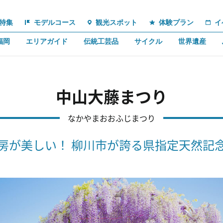
特集
モデルコース
観光スポット
体験プラン
イ
福岡
エリアガイド
伝統工芸品
サイクル
世界遺産
中山大藤まつり
なかやまおおふじまつり
房が美しい！ 柳川市が誇る県指定天然記