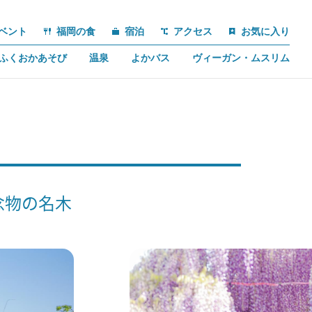
ベント
福岡の食
宿泊
アクセス
お気に入り
ふくおかあそび
温泉
よかバス
ヴィーガン・ムスリム
念物の名木