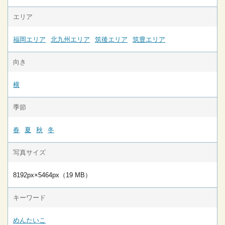
エリア
福岡エリア
北九州エリア
筑後エリア
筑豊エリア
向き
横
季節
春
夏
秋
冬
写真サイズ
8192px×5464px（19 MB）
キーワード
めんたいこ