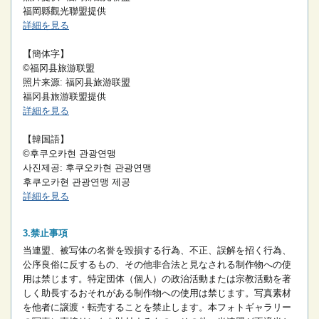
福岡縣觀光聯盟提供
詳細を見る
【簡体字】
©福冈县旅游联盟
照片来源: 福冈县旅游联盟
福冈县旅游联盟提供
詳細を見る
【韓国語】
©후쿠오카현 관광연맹
사진제공: 후쿠오카현 관광연맹
후쿠오카현 관광연맹 제공
詳細を見る
禁止事項
当連盟、被写体の名誉を毀損する行為、不正、誤解を招く行為、
公序良俗に反するもの、その他非合法と見なされる制作物への使
用は禁じます。
特定団体（個人）の政治活動または宗教活動を著
しく助長するおそれがある制作物への使用は禁じます。
写真素材
を他者に譲渡・転売することを禁止します。
本フォトギャラリー