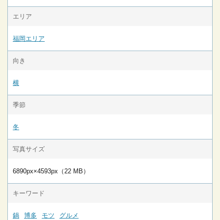
エリア
福岡エリア
向き
横
季節
冬
写真サイズ
6890px×4593px（22 MB）
キーワード
鍋
博多
モツ
グルメ