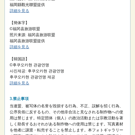
福岡縣觀光聯盟提供
詳細を見る
【簡体字】
©福冈县旅游联盟
照片来源: 福冈县旅游联盟
福冈县旅游联盟提供
詳細を見る
【韓国語】
©후쿠오카현 관광연맹
사진제공: 후쿠오카현 관광연맹
후쿠오카현 관광연맹 제공
詳細を見る
禁止事項
当連盟、被写体の名誉を毀損する行為、不正、誤解を招く行為、
公序良俗に反するもの、その他非合法と見なされる制作物への使
用は禁じます。
特定団体（個人）の政治活動または宗教活動を著
しく助長するおそれがある制作物への使用は禁じます。
写真素材
を他者に譲渡・転売することを禁止します。
本フォトギャラリー