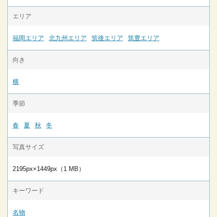
エリア
福岡エリア
北九州エリア
筑後エリア
筑豊エリア
向き
横
季節
春
夏
秋
冬
写真サイズ
2195px×1449px（1 MB）
キーワード
名物