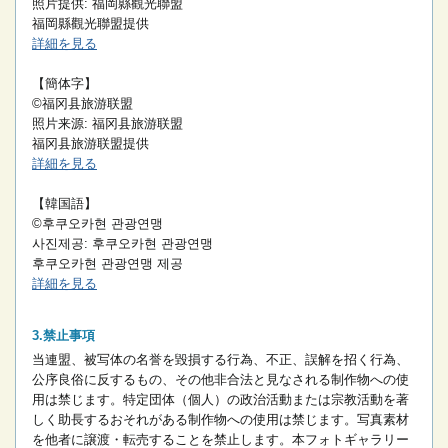
照片提供: 福岡縣觀光聯盟
福岡縣觀光聯盟提供
詳細を見る
【簡体字】
©福冈县旅游联盟
照片来源: 福冈县旅游联盟
福冈县旅游联盟提供
詳細を見る
【韓国語】
©후쿠오카현 관광연맹
사진제공: 후쿠오카현 관광연맹
후쿠오카현 관광연맹 제공
詳細を見る
禁止事項
当連盟、被写体の名誉を毀損する行為、不正、誤解を招く行為、
公序良俗に反するもの、その他非合法と見なされる制作物への使
用は禁じます。
特定団体（個人）の政治活動または宗教活動を著
しく助長するおそれがある制作物への使用は禁じます。
写真素材
を他者に譲渡・転売することを禁止します。
本フォトギャラリー