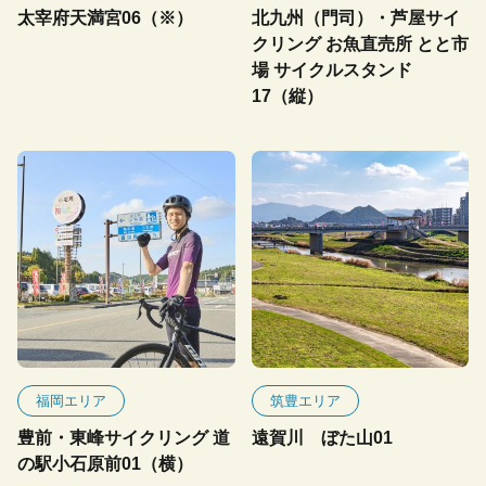
太宰府天満宮06（※）
北九州（門司）・芦屋サイ
クリング お魚直売所 とと市
場 サイクルスタンド
17（縦）
福岡エリア
筑豊エリア
豊前・東峰サイクリング 道
遠賀川 ぼた山01
の駅小石原前01（横）