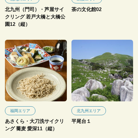
北九州（門司）・芦屋サイ
茶の文化館02
クリング 若戸大橋と大橋公
園12（縦）
福岡エリア
北九州エリア
あさくら・大刀洗サイクリ
平尾台１
ング 蕎麦 愛深11（縦）