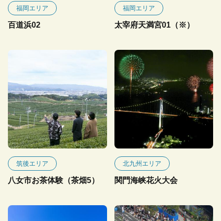
福岡エリア
福岡エリア
百道浜02
太宰府天満宮01（※）
筑後エリア
北九州エリア
八女市お茶体験（茶畑5）
関門海峡花火大会