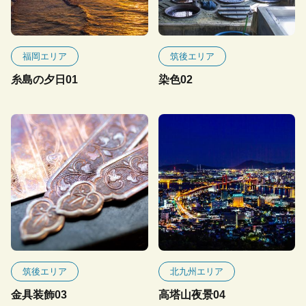
福岡エリア
筑後エリア
糸島の夕日01
染色02
筑後エリア
北九州エリア
金具装飾03
高塔山夜景04