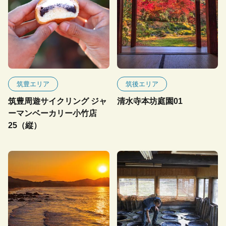
筑豊エリア
筑後エリア
筑豊周遊サイクリング ジャ
清水寺本坊庭園01
ーマンベーカリー小竹店
25（縦）