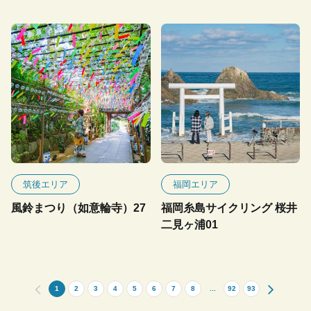
筑後エリア
福岡エリア
風鈴まつり（如意輪寺）27
福岡糸島サイクリング 桜井
二見ヶ浦01
1
2
3
4
5
6
7
8
...
92
93