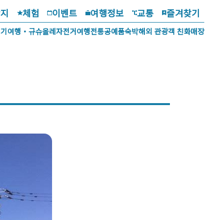
광지
체험
이벤트
여행정보
교통
즐겨찾기
걷기여행・규슈올레
자전거여행
전통공예품
숙박
해외 관광객 친화매장