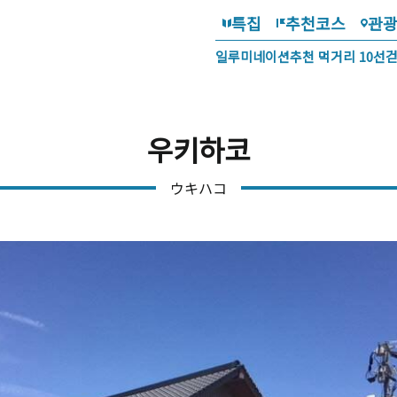
특집
추천코스
관
일루미네이션
추천 먹거리 10선
우키하코
ウキハコ