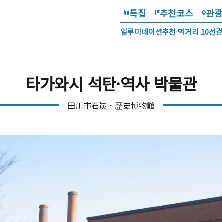
특집
추천코스
관
일루미네이션
추천 먹거리 10선
타가와시 석탄·역사 박물관
田川市石炭・歴史博物館