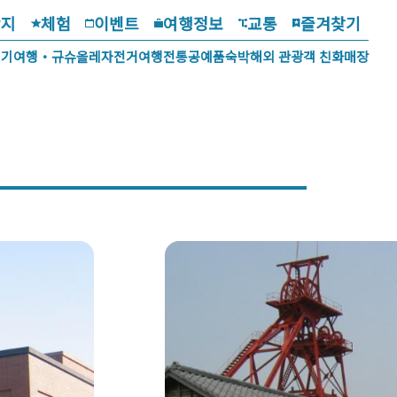
광지
체험
이벤트
여행정보
교통
즐겨찾기
걷기여행・규슈올레
자전거여행
전통공예품
숙박
해외 관광객 친화매장