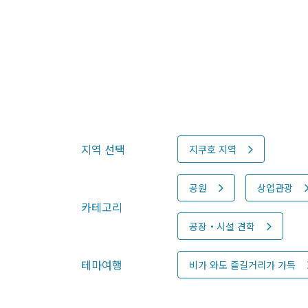
지역 선택
지쿠호 지역
공원
상업관광
카테고리
공장・시설 견학
테마여행
비가 와도 즐길거리가 가득