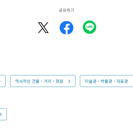
공유하기
역사적인 건물・거리・정원
미술관・박물관・자료관