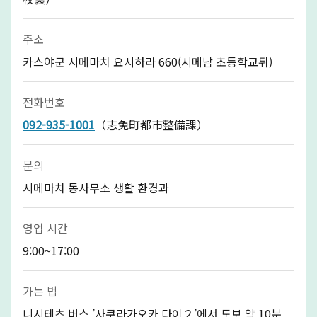
주소
카스야군 시메마치 요시하라 660(시메남 초등학교뒤)
전화번호
092-935-1001
（志免町都市整備課）
문의
시메마치 동사무소 생활 환경과
영업 시간
9:00~17:00
가는 법
니시테츠 버스 ’사쿠라가오카 다이２’에서 도보 약 10분