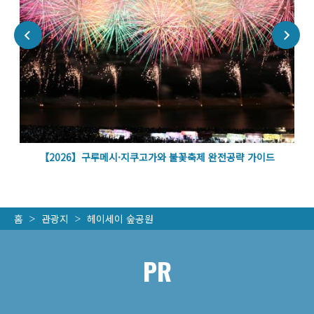
벽
【2026】구루메시·지쿠고가와 불꽃축제 완전공략 가이드
홈
관광지
헤이세이 숲공원
PR