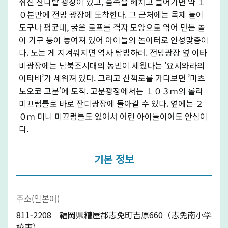
춰진 잔디밭 광장이 있고, 숲속을 헤치고 들어가면 약 １
０분만에 전망 광장에 도착한다. 그 근처에는 목제 놀이
도구나 평균대, 굵은 로프를 격자 모양으로 엮어 만든 놀
이 기구 등이 놓여져 있어 아이들의 놀이터로 안성맞춤이
다. 노는 게 지겨워지면 역사 탐방하러. 전망광장 옆 이타
비광장에는 남북조시대의 농민이 세웠다는 ’요시와라의
이타비’가 세워져 있다. 그리고 산책로를 가다보면 ’마츠
노오코 고분’에 도착. 고분광장에서는 １０３ｍ의 롤라
미끄럼틀로 바로 잔디광장에 돌아갈 수 있다. 옆에는 ２
０ｍ 미니 미끄럼틀도 있어서 어린 아이들이어도 안심이
다.
기본 정보
주소(일본어)
811-2208 福岡県糟屋郡志免町吉原660（志免南小学
校裏）