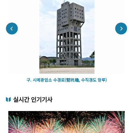
구. 시메광업소 수갱로(竪坑櫓, 수직갱도 망루)
실시간 인기기사