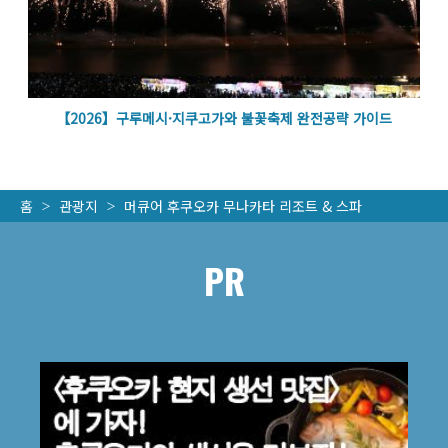
벽
【2026】구루메시·지쿠고가와 불꽃축제 완전공략 가이드
홈
관광지
머큐어 후쿠오카 무나카타 리조트 & 스파
PR