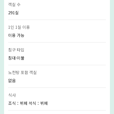
객실 수
291실
1인 1실 이용
이용 가능
침구 타입
침대·이불
노천탕 포함 객실
없음
식사
조식：뷔페 석식：뷔페