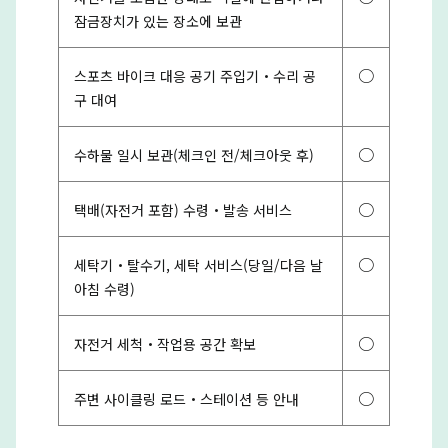
잠금장치가 있는 장소에 보관
○
스포츠 바이크 대응 공기 주입기・수리 공
구 대여
○
수하물 일시 보관(체크인 전/체크아웃 후)
○
택배(자전거 포함) 수령・발송 서비스
○
세탁기・탈수기, 세탁 서비스(당일/다음 날
아침 수령)
○
자전거 세척・작업용 공간 확보
○
주변 사이클링 로드・스테이션 등 안내