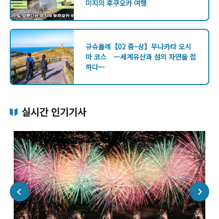
미지의 후쿠오카 여행
규슈올레【02 중~상】무나카타 오시
마 코스 ー세계유산과 섬의 자연을 접
하다ー
실시간 인기기사