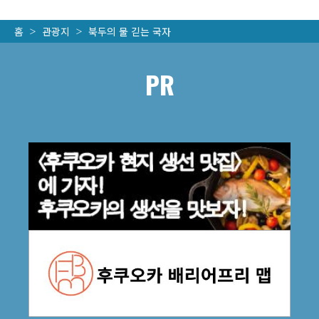
홈
관광지
북두의 물 긷는 국자
PR