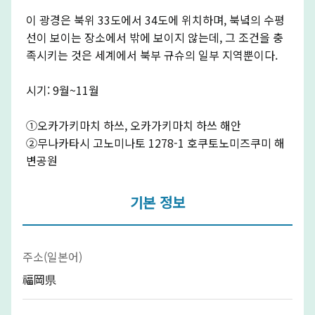
이 광경은 북위 33도에서 34도에 위치하며, 북녘의 수평
선이 보이는 장소에서 밖에 보이지 않는데, 그 조건을 충
족시키는 것은 세계에서 북부 규슈의 일부 지역뿐이다.
시기: 9월~11월
①오카가키마치 하쓰, 오카가키마치 하쓰 해안
②무나카타시 고노미나토 1278-1 호쿠토노미즈쿠미 해
변공원
기본 정보
주소(일본어)
福岡県