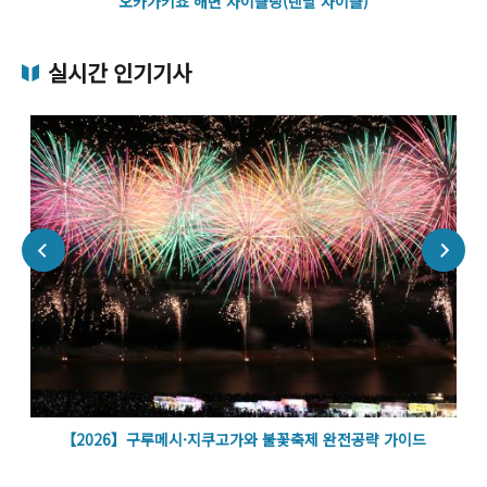
오카가키쵸 해변 사이클링(렌탈 사이클)
실시간 인기기사
벽
【2026】구루메시·지쿠고가와 불꽃축제 완전공략 가이드